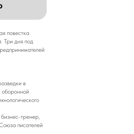
ая повестка
. Три дня под
 предпринимателей
разведки в
и оборонной
ехнологического
 бизнес-тренер,
 Союза писателей