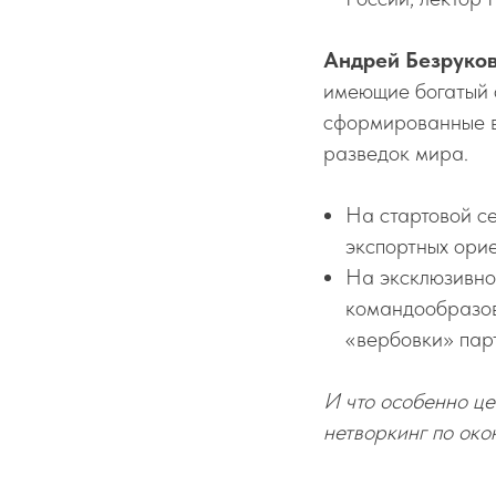
Андрей Безруков
имеющие богатый 
сформированные в 
разведок мира.
На стартовой с
экспортных орие
На эксклюзивно
командообразов
«вербовки» парт
И что особенно ц
нетворкинг по око