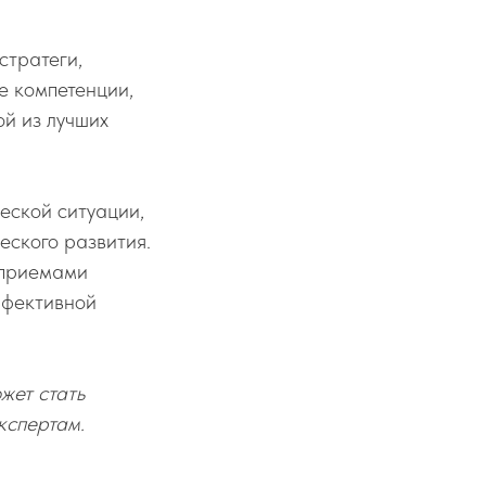
стратеги,
е компетенции,
й из лучших
еской ситуации,
еского развития.
 приемами
ффективной
жет стать
кспертам.