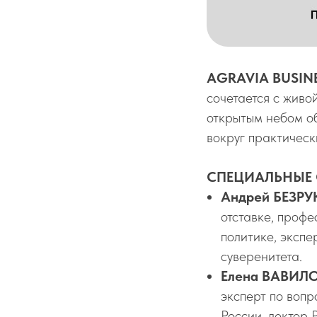
АGRAVIA BUSIN
сочетается с живо
открытым небом о
вокруг практическ
СПЕЦИАЛЬНЫЕ 
Андрей БЕЗРУ
отставке, проф
политике, экспе
суверенитета.
Елена ВАВИЛ
эксперт по воп
России, лектор